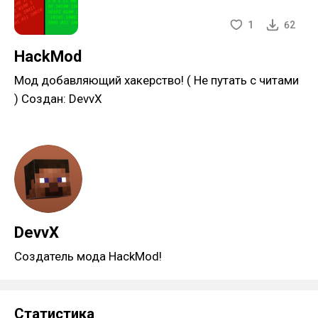
1
62
HackMod
Мод добавляющий хакерство! ( Не путать с читами
) Создан: DevvX
DevvX
Создатель мода HackMod!
Статистика