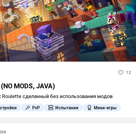
12
e (NO MODS, JAVA)
t Roulette сделанный без использования модов
стройки
PvP
Испытания
Мини-игры
024