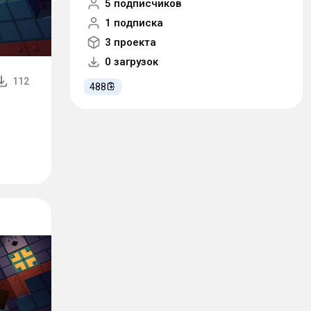
5 подписчиков
1 подписка
3 проекта
0 загрузок
112
488