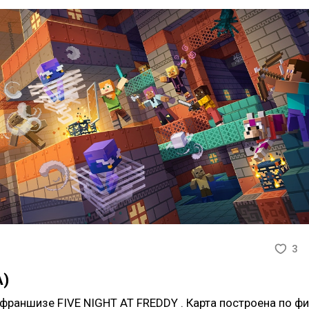
3
A)
 франшизе FIVE NIGHT AT FREDDY . Карта построена по ф