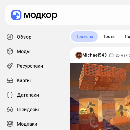
Обзор
Проекты
Посты
По
Моды
Michael543
25 мая, 
Ресурспаки
Карты
Датапаки
Шейдеры
Модпаки