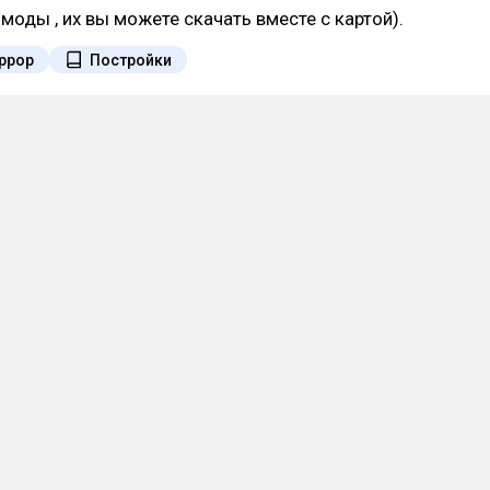
моды , их вы можете скачать вместе с картой).
ррор
Постройки
Моды
Ресурспаки