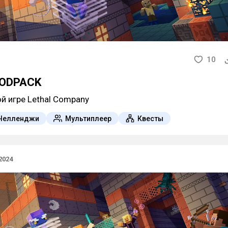
10
MODPACK
й игре Lethal Company
Челленджи
Мультиплеер
Квесты
2024