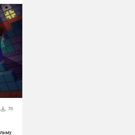
70
ильму