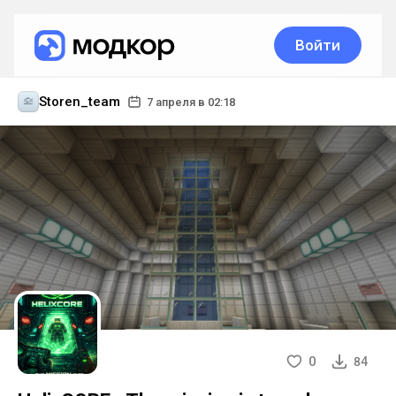
Войти
Storen_team
7 апреля в 02:18
0
84