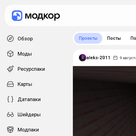
Обзор
Проекты
Посты
По
Моды
aleks-2011
9 август
Ресурспаки
Карты
Датапаки
Шейдеры
Модпаки