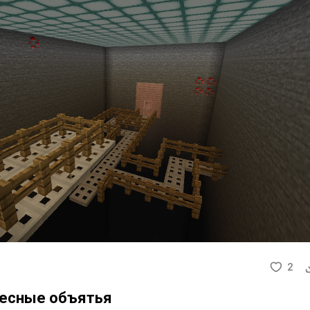
2
 тесные объятья